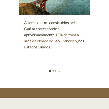
A soma dos m² construídos pela
A qua
Gafisa corresponde a
em um
aproximadamente
15% de toda a
de fu
área da cidade de São Francisco
, nos
Pauli
Estados Unidos.