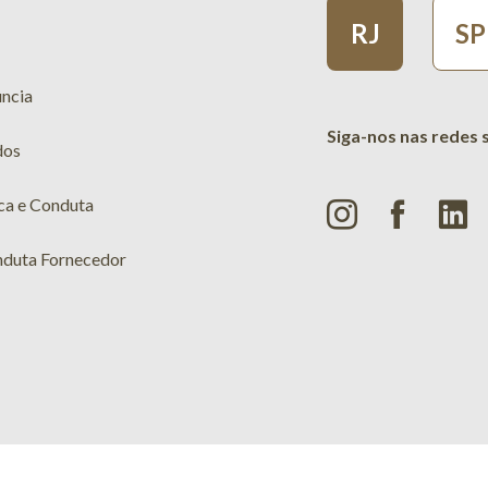
RJ
SP
úncia
Siga-nos nas redes 
dos
ca e Conduta
nduta Fornecedor