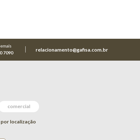
demais
relacionamento@gafisa.com.br
0 7090
comercial
 por localização