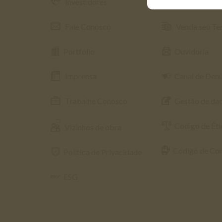
Investidores
Portal do Cliente
Fale Conosco
Venda seu Te
Portfólio
Ouvidoria
Imprensa
Canal de Den
Trabalhe Conosco
Gestão de da
Código de Éti
Vizinhos de obra
Código de Co
Política de Privacidade
ESG