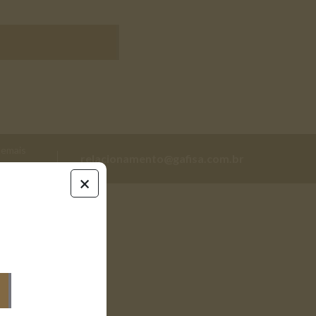
demais
relacionamento@gafisa.com.br
0 7090
comercial