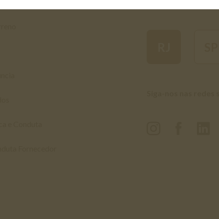
Encontre seu Gafisa
rreno
RJ
SP
úncia
Siga-nos nas redes 
dos
ca e Conduta
nduta Fornecedor