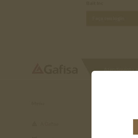
Bait Inc
Faça seu login
Atendimento a
Menu
A Gafisa
Corretor Parc