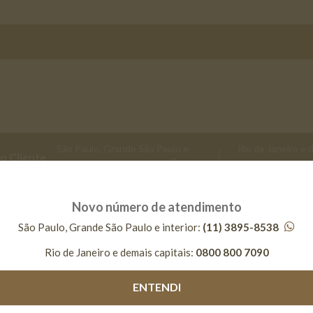
São Paulo, Grande São Paulo e
Rio de Janeiro e 
o Cliente
interior
(11) 3895-8538
capitais
0800 80
Novo número de atendimento
São Paulo, Grande São Paulo e interior:
(11) 3895-8538
Encontre seu Gafisa
Rio de Janeiro e demais capitais:
0800 800 7090
eiro
residencial
ENTENDI