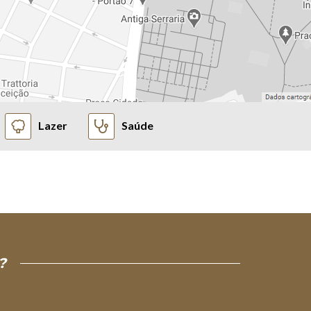
Lazer
Saúde
?