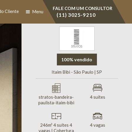
FALE COM UM CONSULTOR
do Cliente
Menu
(11) 3025-9210
100% vendido
Itaim Bibi - São Paulo | SP
stratos-bandeira-
4 suítes
paulista-itaim-bibi
246m² 4 suítes 4
4 vagas
vagas | Cobertura